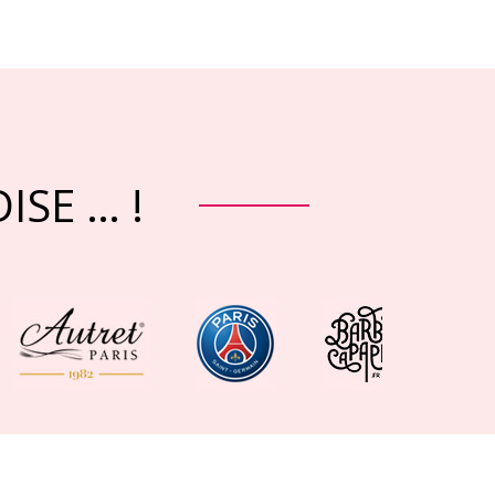
ISE … !