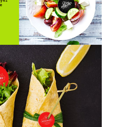
ayez
re