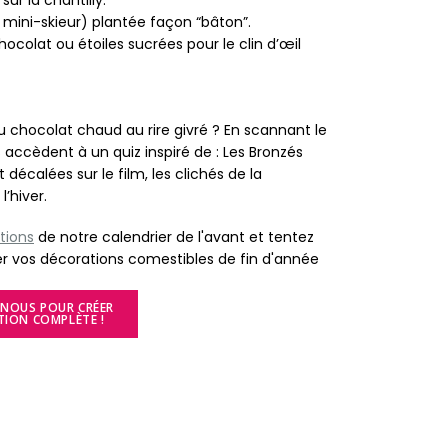
ur la chantilly.
, mini-skieur) plantée façon “bâton”.
ocolat ou étoiles sucrées pour le clin d’œil
u chocolat chaud au rire givré ? En scannant le
 accèdent à un quiz inspiré de : Les Bronzés
t décalées sur le film, les clichés de la
’hiver.
tions
de notre calendrier de l'avant et tentez
 vos décorations comestibles de fin d'année
NOUS POUR CRÉER
TION COMPLÈTE !