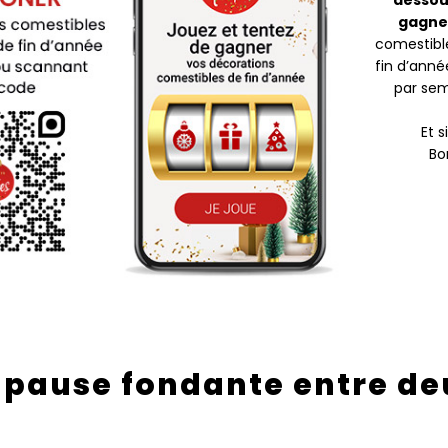
dessou
gagne
comestible
fin d’anné
par sem
Et s
Bo
 pause fondante entre de