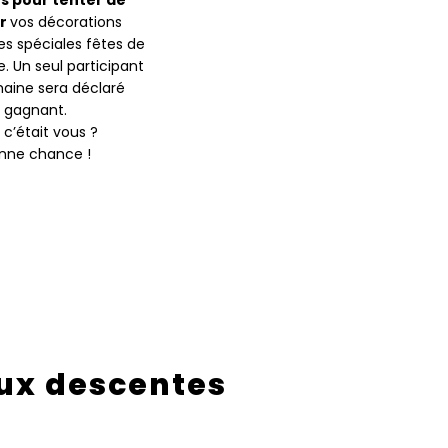
s pour tenter de
r
vos décorations
s spéciales fêtes de
e. Un seul participant
aine sera déclaré
gagnant.
i c’était vous ?
nne chance !
ux descentes