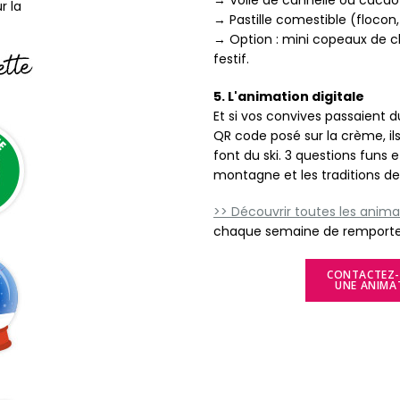
→ Voile de cannelle ou cacao s
r la
→ Pastille comestible (flocon
→ Option : mini copeaux de ch
festif.
5. L'animation digitale
Et si vos convives passaient d
QR code posé sur la crème, ils
font du ski. 3 questions funs e
montagne et les traditions de l
>> Découvrir toutes les anima
chaque semaine de remporter
CONTACTEZ-
UNE ANIMA