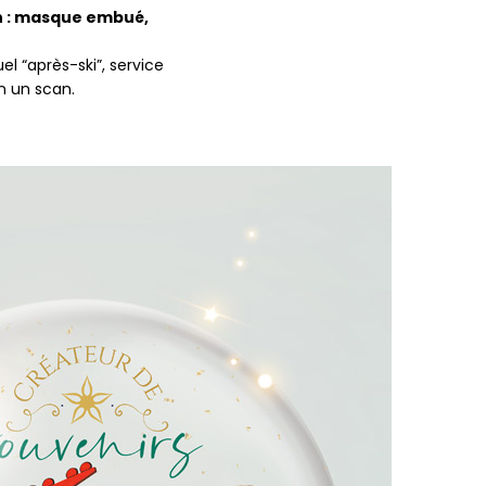
ion : masque embué,
el “après-ski”, service
n un scan.